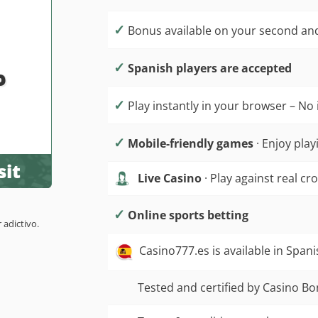
✓
Bonus available on your second and
✓
Spanish players are accepted
o
✓
Play instantly in your browser – No 
✓
Mobile-friendly games
· Enjoy pla
sit
Live Casino
· Play against real cr
✓
Online sports betting
 adictivo.
Casino777.es is available in Spani
Tested and certified by Casino Bo