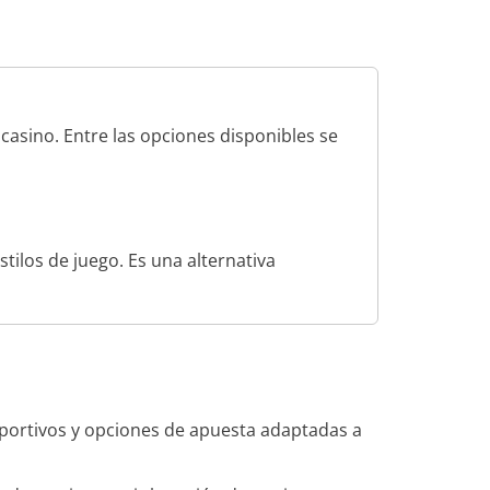
 casino. Entre las opciones disponibles se
tilos de juego. Es una alternativa
ortivos y opciones de apuesta adaptadas a