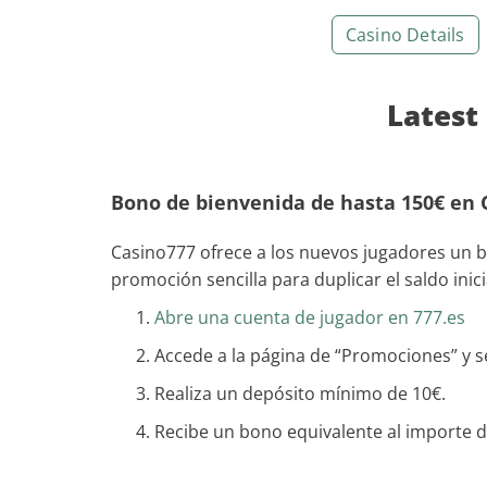
Casino Details
Latest
Bono de bienvenida de hasta 150€ en 
Casino777 ofrece a los nuevos jugadores un b
promoción sencilla para duplicar el saldo ini
Abre una cuenta de jugador en 777.es
Accede a la página de “Promociones” y sel
Realiza un depósito mínimo de 10€.
Recibe un bono equivalente al importe 