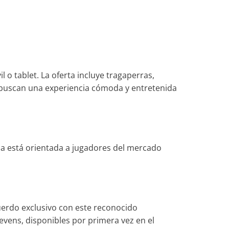
o tablet. La oferta incluye tragaperras,
s buscan una experiencia cómoda y entretenida
ma está orientada a jugadores del mercado
uerdo exclusivo con este reconocido
evens, disponibles por primera vez en el