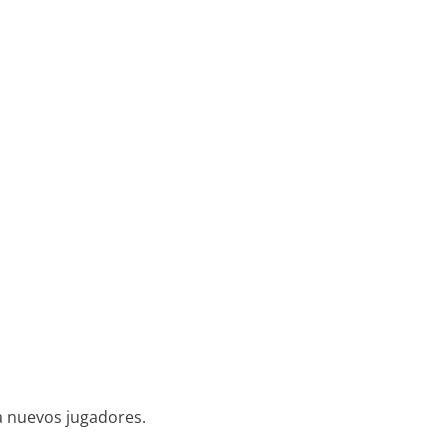
a nuevos jugadores.