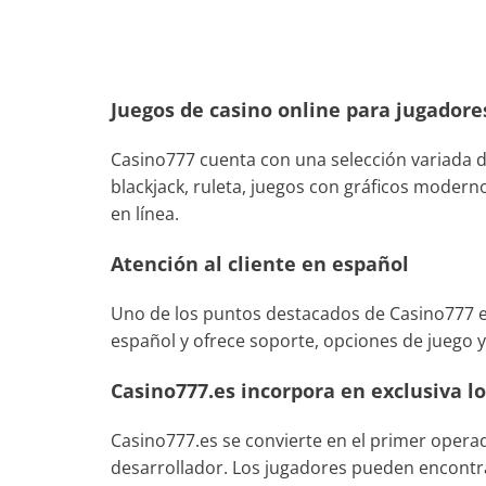
Juegos de casino online para jugador
Casino777 cuenta con una selección variada de
blackjack, ruleta, juegos con gráficos moder
en línea.
Atención al cliente en español
Uno de los puntos destacados de Casino777 es
español y ofrece soporte, opciones de juego y
Casino777.es incorpora en exclusiva l
Casino777.es se convierte en el primer opera
desarrollador. Los jugadores pueden encontra