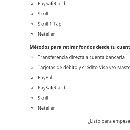
PaySafeCard
Skrill
Skrill 1-Tap
Neteller
Métodos para retirar fondos desde tu cuent
Transferencia directa a cuenta bancaria
Tarjetas de débito y crédito Visa y/o Mast
PayPal
PaySafeCard
Skrill
Neteller
¿Listo para empeza