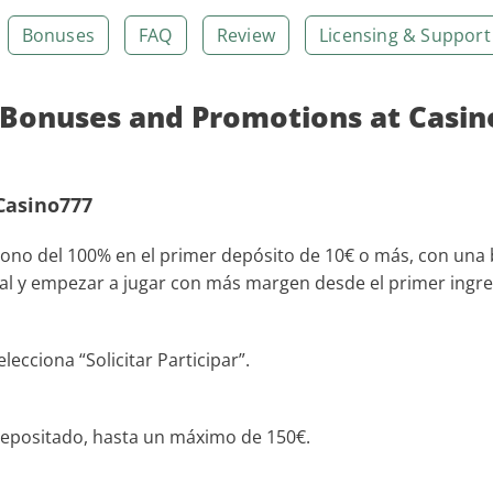
Bonuses
FAQ
Review
Licensing & Support
 Bonuses and Promotions at Casin
Casino777
ono del 100% en el primer depósito de 10€ o más, con una 
cial y empezar a jugar con más margen desde el primer ingre
ecciona “Solicitar Participar”.
depositado, hasta un máximo de 150€.