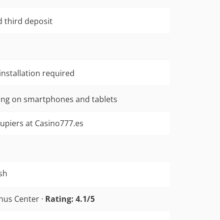
 third deposit
installation required
ying on smartphones and tablets
oupiers at Casino777.es
sh
nus Center ·
Rating: 4.1/5