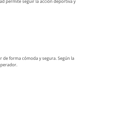
ad permite seguir la acción deportiva y
ar de forma cómoda y segura. Según la
operador.