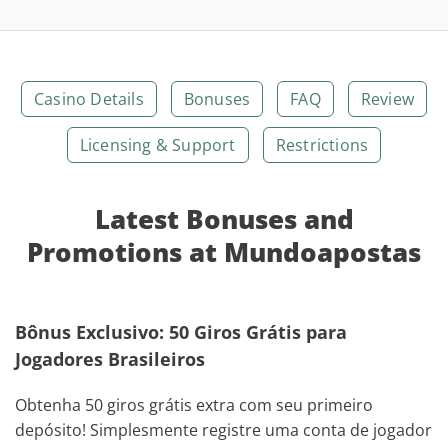
Casino Details
Bonuses
FAQ
Review
Licensing & Support
Restrictions
Latest Bonuses and
Promotions at Mundoapostas
Bônus Exclusivo: 50 Giros Grátis para
Jogadores Brasileiros
Obtenha 50 giros grátis extra com seu primeiro
depósito! Simplesmente registre uma conta de jogador