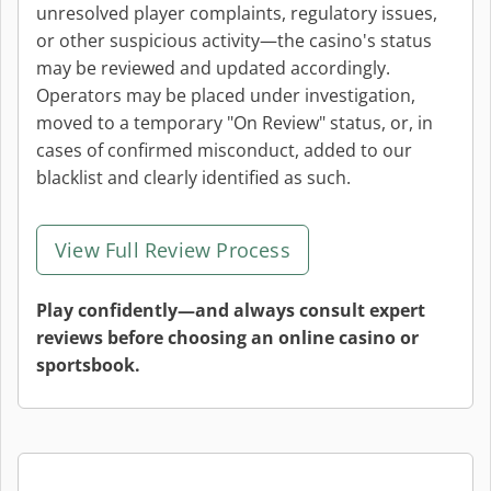
unresolved player complaints, regulatory issues,
or other suspicious activity—the casino's status
may be reviewed and updated accordingly.
Operators may be placed under investigation,
moved to a temporary "On Review" status, or, in
cases of confirmed misconduct, added to our
blacklist and clearly identified as such.
View Full Review Process
Play confidently—and always consult expert
reviews before choosing an online casino or
sportsbook.