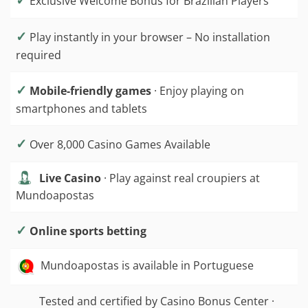
Exclusive Welcome Bonus for Brazilian Players
✓
Play instantly in your browser – No installation
required
✓
Mobile-friendly games
· Enjoy playing on
smartphones and tablets
✓
Over 8,000 Casino Games Available
Live Casino
· Play against real croupiers at
Mundoapostas
✓
Online sports betting
Mundoapostas is available in Portuguese
Tested and certified by Casino Bonus Center ·