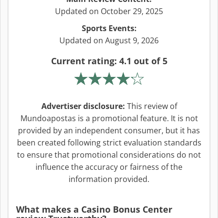
Updated on
October 29, 2025
Sports Events:
Updated on
August 9, 2026
Current rating: 4.1 out of 5
Advertiser disclosure:
This review of
Mundoapostas is a promotional feature. It is not
provided by an independent consumer, but it has
been created following strict evaluation standards
to ensure that promotional considerations do not
influence the accuracy or fairness of the
information provided.
What makes a Casino Bonus Center