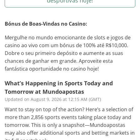
desportivas hoje!
Bónus de Boas-Vindas no Casino:
Mergulhe no mundo emocionante de slots e jogos de
casino ao vivo com um bónus de 100% até R$10,000.
Dobre o seu primeiro depósito e aumente as suas
chances de ganhar em grande. Aproveite esta
fantástica oportunidade no casino hoje!
What’s Happening in Sports Today and
Tomorrow at Mundoapostas
Updated on
August 9, 2026 at 12:15 AM (GMT)
Want to stay on top of the action? Here’s a selection of
more than 2,856 sports events taking place today and
tomorrow. This is only a snapshot—Mundoapostas
may also offer additional sports and betting markets in