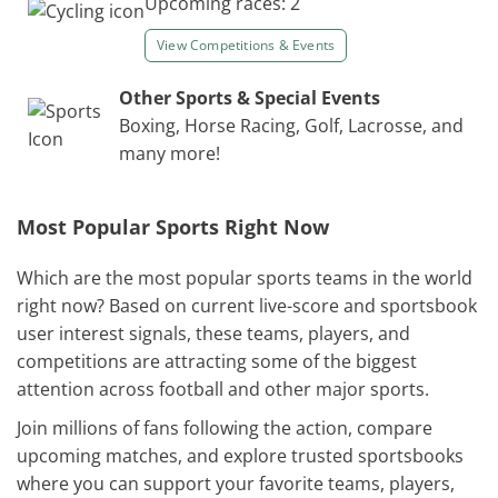
Upcoming races
:
2
View Competitions & Events
Other Sports & Special Events
Boxing, Horse Racing, Golf, Lacrosse, and
many more!
Most Popular Sports Right Now
Which are the most popular sports teams in the world
right now? Based on current live-score and sportsbook
user interest signals, these teams, players, and
competitions are attracting some of the biggest
attention across football and other major sports.
Join millions of fans following the action, compare
upcoming matches, and explore trusted sportsbooks
where you can support your favorite teams, players,