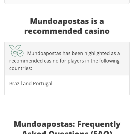
Mundoapostas is a
recommended casino
Mundoapostas has been highlighted as a
recommended casino for players in the following
countries:
Brazil and Portugal.
Mundoapostas: Frequently
Asked Questions (FAQ)