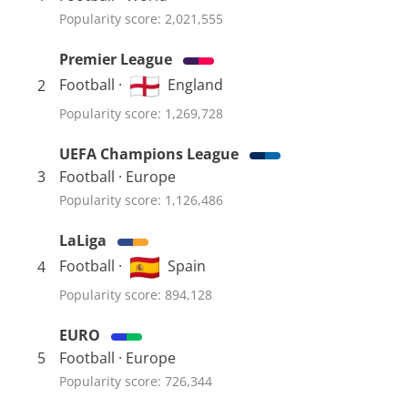
Popularity score: 2,021,555
Premier League
Football ·
England
2
Popularity score: 1,269,728
UEFA Champions League
3
Football · Europe
Popularity score: 1,126,486
LaLiga
Football ·
Spain
4
Popularity score: 894,128
EURO
5
Football · Europe
Popularity score: 726,344